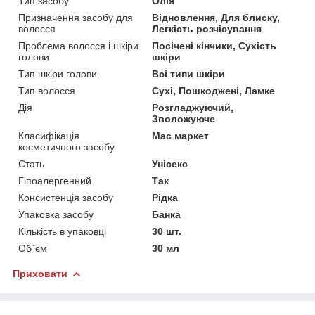
Тип засобу
Олія
Призначення засобу для
Відновлення, Для блиску,
волосся
Легкість розчісування
Проблема волосся і шкіри
Посічені кінчики, Сухість
голови
шкіри
Тип шкіри голови
Всі типи шкіри
Тип волосся
Сухі, Пошкоджені, Ламке
Дія
Розгладжуючий,
Зволожуюче
Класифікація
Мас маркет
косметичного засобу
Стать
Унісекс
Гіпоалергенний
Так
Консистенція засобу
Рідка
Упаковка засобу
Банка
Кількість в упаковці
30 шт.
Об`єм
30 мл
Приховати