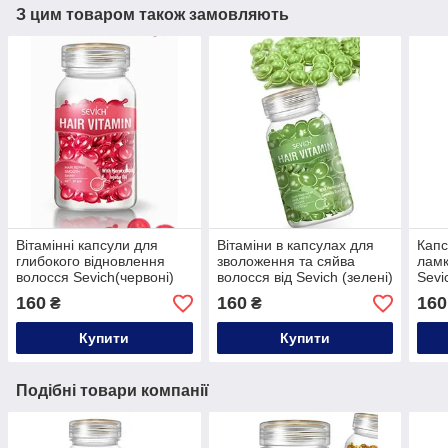
З цим товаром також замовляють
Вітамінні капсули для
Вітаміни в капсулах для
Капс
глибокого відновлення
зволоження та сяйва
ламк
волосся Sevich(червоні)
волосся від Sevich (зелені)
Sevi
30 шт
30шт
(пом
160
160
160
₴
₴
Купити
Купити
Подібні товари компанії