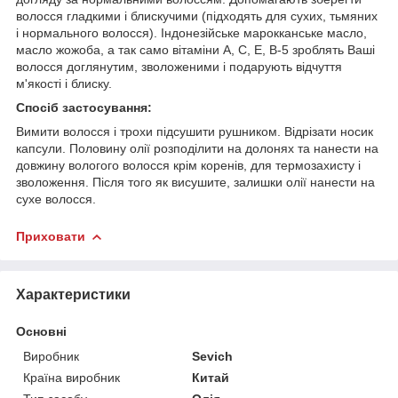
волосся гладкими і блискучими (підходять для сухих, тьмяних
і нормального волосся). Індонезійське марокканське масло,
масло жожоба, а так само вітаміни A, C, E, В-5 зроблять Ваші
волосся доглянутим, зволоженими і подарують відчуття
м'якості і блиску.
Спосіб застосування:
Вимити волосся і трохи підсушити рушником. Відрізати носик
капсули. Половину олії розподілити на долонях та нанести на
довжину вологого волосся крім коренів, для термозахисту і
зволоження. Після того як висушите, залишки олії нанести на
сухе волосся.
Приховати
Характеристики
Основні
Виробник
Sevich
Країна виробник
Китай