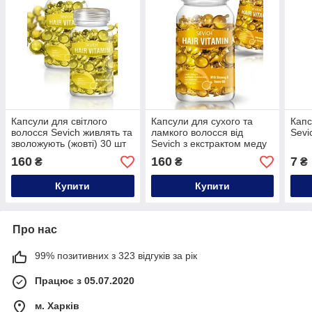
Капсули для світлого
Капсули для сухого та
Капс
волосся Sevich живлять та
ламкого волосся від
Sevi
зволожують (жовті) 30 шт
Sevich з екстрактом меду
(помаранчеві) 30 шт
160
160
7
₴
₴
₴
Купити
Купити
Про нас
99% позитивних з 323 відгуків за рік
Працює з 05.07.2020
м. Харків