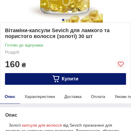
Вітаміни-капсули Sevich для ламкого та
пористого волосся (золоті) 30 шт
Готово до відправки
Роздріб
160
₴
Купити
Опис
Характеристики
Доставка
Оплата
Умови п
Опис
Золоті
капсули для волосся
від Sevich призначені для
догляду за нормальними волоссям. Допомагають зберегти