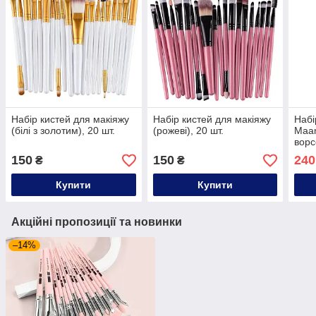
Набір кистей для макіяжу
Набір кистей для макіяжу
Набі
(білі з золотим), 20 шт.
(рожеві), 20 шт.
Maan
ворс
150
150
240
₴
₴
Купити
Купити
Акційні пропозиції та новинки
–14%