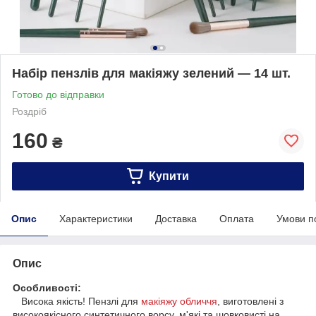
Набір пензлів для макіяжу зелений — 14 шт.
Готово до відправки
Роздріб
160
₴
Купити
Опис
Характеристики
Доставка
Оплата
Умови п
Опис
Особливості:
Висока якість! Пензлі для
макіяжу обличчя
, виготовлені з
високоякісного синтетичного ворсу, м'які та шовковисті на