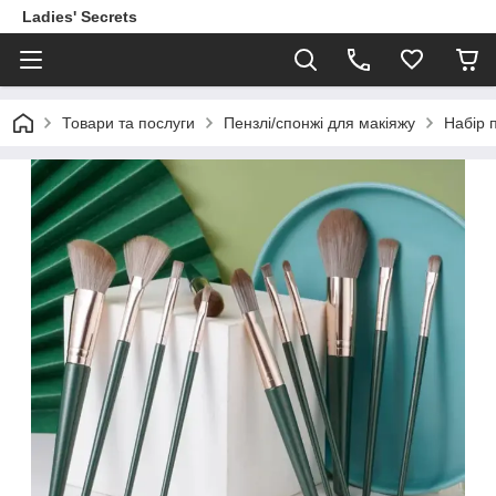
Ladies' Secrets
Товари та послуги
Пензлі/спонжі для макіяжу
Набір 