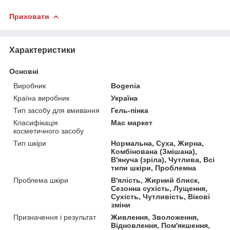
Приховати
Характеристики
Основні
Виробник
Bogenia
Країна виробник
Україна
Тип засобу для вмивання
Гель-пінка
Класифікація
Мас маркет
косметичного засобу
Тип шкіри
Нормальна, Суха, Жирна,
Комбінована (Змішана),
В'януча (зріла), Чутлива, Всі
типи шкіри, Проблемна
Проблема шкіри
В'ялість, Жирний блиск,
Сезонна сухість, Лущення,
Сухість, Чутливість, Вікові
зміни
Призначення і результат
Живлення, Зволоження,
Відновлення, Пом'якшення,