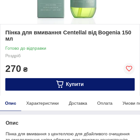
Пінка для вмивання Centellal від Bogenia 150
мл
Готово до відправки
Роздріб
270
₴
Купити
Опис
Характеристики
Доставка
Оплата
Умови п
Опис
Пінка для вмивання з центеллою для дбайливого очищення
то омолодження шкіри обличчя, має приємну консистенцію,