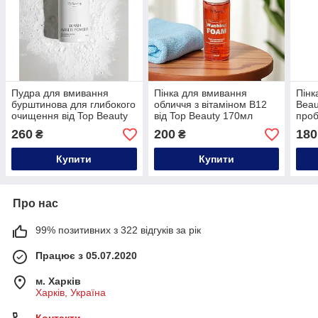
Пудра для вмивання
Пінка для вмивання
Пінк
бурштинова для глибокого
обличчя з вітаміном В12
Beau
очищення від Top Beauty
від Top Beauty 170мл
проб
100 мл
260
200
180
₴
₴
Купити
Купити
Про нас
99% позитивних з 322 відгуків за рік
Працює з 05.07.2020
м. Харків
Харків, Україна