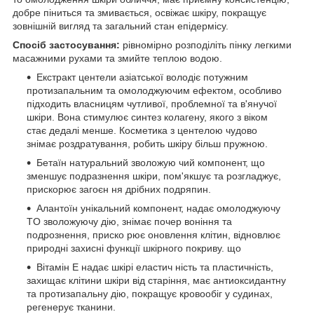
добре піниться та змивається, освіжає шкіру, покращує
зовнішній вигляд та загальний стан епідермісу.
Спосіб застосування:
рівномірно розподіліть пінку легкими
масажними рухами та змийте теплою водою.
Екстракт центели азіатської володіє потужним
протизапальним та омолоджуючим ефектом, особливо
підходить власницям чутливої, проблемної та в'янучої
шкіри. Вона стимулює синтез колагену, якого з віком
стає дедалі менше. Косметика з центелою чудово
знімає роздратування, робить шкіру більш пружною.
Бетаїн натуральний зволожую чий компонент, що
зменшує подразнення шкіри, пом'якшує та розгладжує,
прискорює загоєн ня дрібних подряпин.
Алантоїн унікальний компонент, надає омолоджуючу
TO зволожуючу дію, знімає почер воніння та
подрознення, приско рює оновлення клітин, відновлює
природні захисні функції шкірного покриву. що
Вітамін Е надає шкірі еластич ність та пластичність,
захищає клітини шкіри від старіння, має антиоксидантну
та протизапальну дію, покращує кровообіг у судинах,
регенерує тканини.