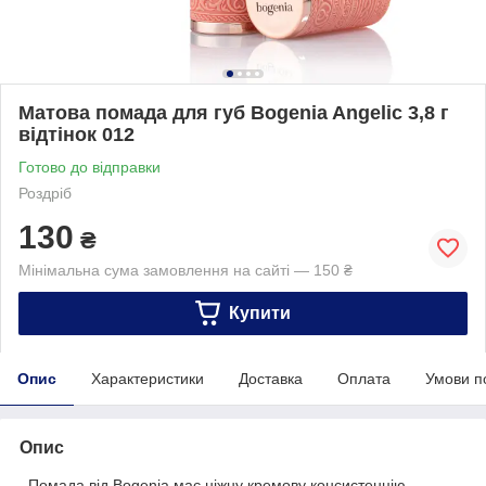
Матова помада для губ Bogenia Angelic 3,8 г
відтінок 012
Готово до відправки
Роздріб
130
₴
Мінімальна сума замовлення на сайті — 150 ₴
Купити
Опис
Характеристики
Доставка
Оплата
Умови п
Опис
Помада від Bogenia має ніжну кремову консистенцію,