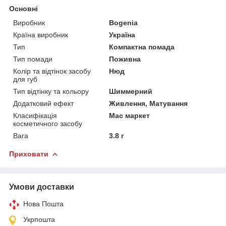
Основні
Виробник
Bogenia
Країна виробник
Україна
Тип
Компактна помада
Тип помади
Поживна
Колір та відтінок засобу
Нюд
для губ
Тип відтінку та кольору
Шиммерний
Додатковий ефект
Живлення, Матування
Класифікація
Мас маркет
косметичного засобу
Вага
3.8 г
Приховати
Умови доставки
Нова Пошта
Укрпошта