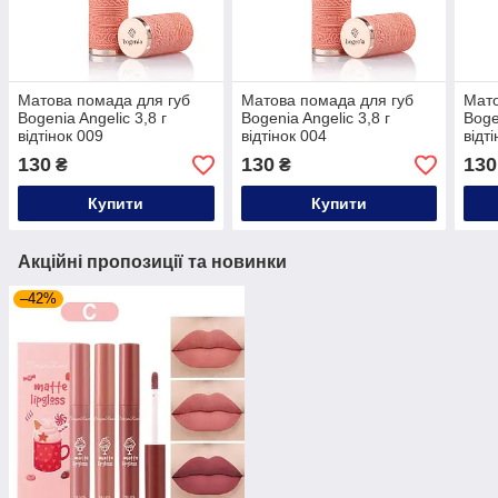
Матова помада для губ
Матова помада для губ
Мато
Bogenia Angelic 3,8 г
Bogenia Angelic 3,8 г
Boge
відтінок 009
відтінок 004
відт
130
130
130
₴
₴
Купити
Купити
Акційні пропозиції та новинки
–42%