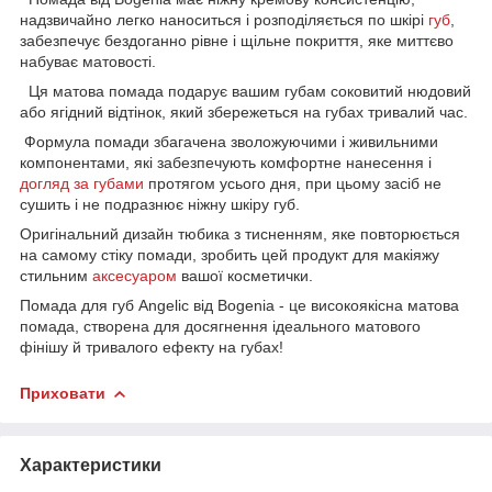
надзвичайно легко наноситься і розподіляється по шкірі
губ
,
забезпечує бездоганно рівне і щільне покриття, яке миттєво
набуває матовості.
Ця матова помада подарує вашим губам соковитий нюдовий
або ягідний відтінок, який збережеться на губах тривалий час.
Формула помади збагачена зволожуючими і живильними
компонентами, які забезпечують комфортне нанесення і
догляд за губами
протягом усього дня, при цьому засіб не
сушить і не подразнює ніжну шкіру губ.
Оригінальний дизайн тюбика з тисненням, яке повторюється
на самому стіку помади, зробить цей продукт для макіяжу
стильним
аксесуаром
вашої косметички.
Помада для губ Angelic від Bogenia - це високоякісна матова
помада, створена для досягнення ідеального матового
фінішу й тривалого ефекту на губах!
Приховати
Характеристики