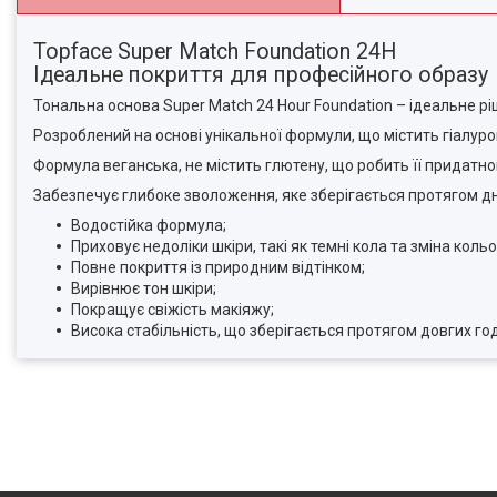
Topface Super Match Foundation 24H
Ідеальне покриття для професійного образу
Тональна основа Super Match 24 Hour Foundation – ідеальне р
Розроблений на основі унікальної формули, що містить гіалурон
Формула веганська, не містить глютену, що робить її придатною 
Забезпечує глибоке зволоження, яке зберігається протягом дн
Водостійка формула;
Приховує недоліки шкіри, такі як темні кола та зміна кольо
Повне покриття із природним відтінком;
Вирівнює тон шкіри;
Покращує свіжість макіяжу;
Висока стабільність, що зберігається протягом довгих го