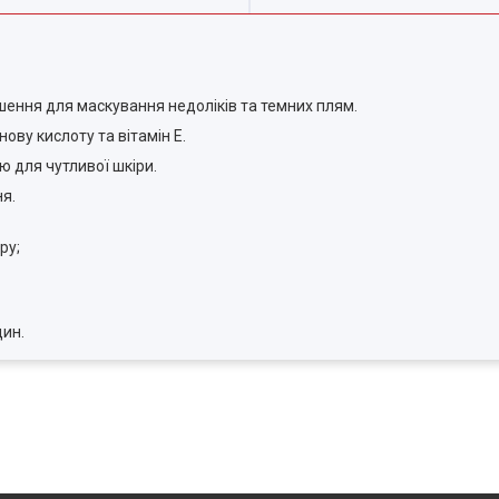
ішення для маскування недоліків та темних плям.
ову кислоту та вітамін Е.
для чутливої ​​шкіри.
я.
ру;
дин.