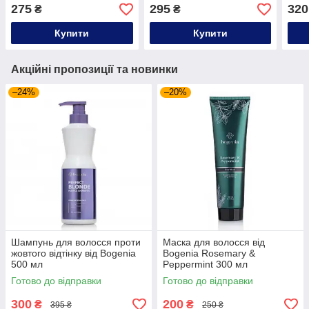
Bogenia 450 мл
275
295
320
₴
₴
Купити
Купити
Акційні пропозиції та новинки
–24%
–20%
Шампунь для волосся проти
Маска для волосся від
жовтого відтінку від Bogenia
Bogenia Rosemary &
500 мл
Peppermint 300 мл
Готово до відправки
Готово до відправки
300
200
₴
₴
395 ₴
250 ₴