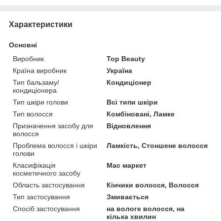
Характеристики
Основні
Виробник
Top Beauty
Країна виробник
Україна
Тип бальзаму/
Кондиціонер
кондиціонера
Тип шкіри голови
Всі типи шкіри
Тип волосся
Комбіновані, Ламке
Призначення засобу для
Відновлення
волосся
Проблема волосся і шкіри
Ламкість, Стоншене волосся
голови
Класифікація
Мас маркет
косметичного засобу
Область застосування
Кінчики волосся, Волосся
Тип застосування
Змивається
Спосіб застосування
на вологе волосся, на
кілька хвилин