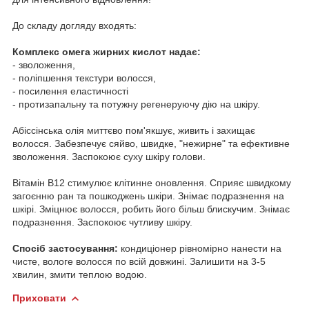
До складу догляду входять:
Комплекс омега жирних кислот надає:
- зволоження,
- поліпшення текстури волосся,
- посилення еластичності
- протизапальну та потужну регенеруючу дію на шкіру.
Абіссінська олія миттєво пом'якшує, живить і захищає
волосся. Забезпечує сяйво, швидке, "нежирне" та ефективне
зволоження. Заспокоює суху шкіру голови.
Вітамін В12 стимулює клітинне оновлення. Сприяє швидкому
загоєнню ран та пошкоджень шкіри. Знімає подразнення на
шкірі. Зміцнює волосся, робить його більш блискучим. Знімає
подразнення. Заспокоює чутливу шкіру.
Спосіб застосування:
кондиціонер рівномірно нанести на
чисте, вологе волосся по всій довжині. Залишити на 3-5
хвилин, змити теплою водою.
Приховати