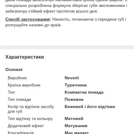
спеціально розроблена формула зберігає губи зволоженими і
забезпечує стійкий ефект протягом всього дня.
Спосіб застосування
:
Нанесіть, починаючи з середини губ і
розтушуйте назовні до країв.
Характеристики
Основні
Виробник
Neverti
Країна виробник
Туреччина
Тип
Компактна помада
Тип помади
Поживна
Колір та відтінок засобу
Бежевий і його відтінки
для губ
Тип відтінку та кольору
Матовий
Додатковий ефект
Матування
Класифікація
Мас маркет