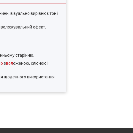
ини, візуально вирівнює тон і
й зволожувальний ефект.
анньому старінню.
но
з
вол
оженою, сяючою і
для щоденного використання.