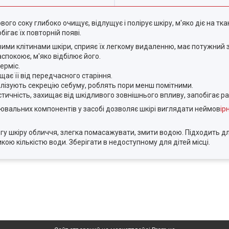
го соку глибоко очищує, відлущує і полірує шкіру, м'яко діє на ткан
бігає їх повторній появі.
овими клітинами шкіри, сприяє їх легкому видаленню, має потужни
аспокоює, м'яко відбілює його.
дерміс.
ищає її від передчасного старіння.
алізують секрецію себуму, роблять пори менш помітними.
стичність, захищає від шкідливого зовнішнього впливу, запобігає р
вальних компонентів у засобі дозволяє шкірі виглядати неймов
ір
логу шкіру обличчя, злегка помасажувати, змити водою. Підходить 
кою кількістю води. Зберігати в недоступному для дітей місці.