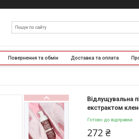
Повернення та обмін
Доставка та оплата
Пр
Відлущувальна п
екстрактом клено
Готово до відправки
272 ₴