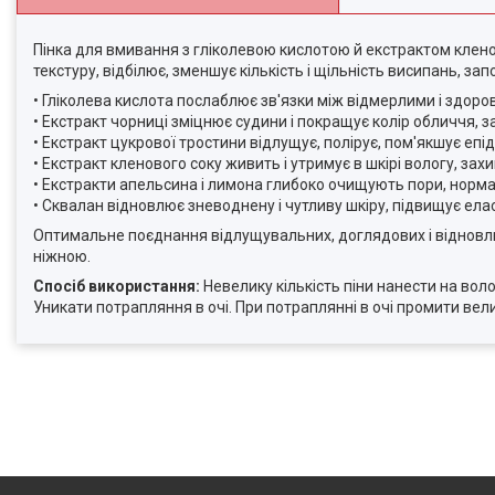
Пінка для вмивання з гліколевою кислотою й екстрактом кленово
текстуру, відбілює, зменшує кількість і щільність висипань, запо
• Гліколева кислота послаблює зв'язки між відмерлими і здор
• Екстракт чорниці зміцнює судини і покращує колір обличчя, з
• Екстракт цукрової тростини відлущує, полірує, пом'якшує епі
• Екстракт кленового соку живить і утримує в шкірі вологу, зах
• Екстракти апельсина і лимона глибоко очищують пори, норм
• Сквалан відновлює зневоднену і чутливу шкіру, підвищує ела
Оптимальне поєднання відлущувальних, доглядових і відновлю
ніжною.
Спосіб використання:
Невелику кількість піни нанести на во
Уникати потрапляння в очі. При потраплянні в очі промити вели