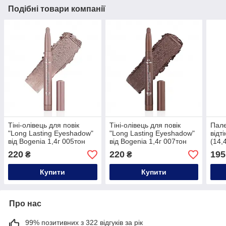
Подібні товари компанії
Тіні-олівець для повік
Тіні-олівець для повік
Пале
"Long Lasting Eyeshadow"
"Long Lasting Eyeshadow"
відт
від Bogenia 1,4г 005тон
від Bogenia 1,4г 007тон
(14,4
220
220
195
₴
₴
Купити
Купити
Про нас
99% позитивних з 322 відгуків за рік