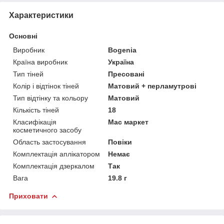
Характеристики
Основні
Виробник
Bogenia
Країна виробник
Україна
Тип тіней
Пресовані
Колір і відтінок тіней
Матовий + перламутрові
Тип відтінку та кольору
Матовий
Кількість тіней
18
Класифікація
Мас маркет
косметичного засобу
Область застосування
Повіки
Комплектація аплікатором
Немає
Комплектація дзеркалом
Так
Вага
19.8 г
Приховати