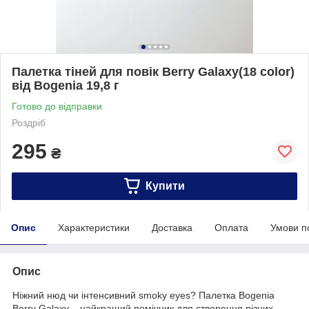
Палетка тіней для повік Berry Galaxy(18 color)
від Bogenia 19,8 г
Готово до відправки
Роздріб
295
₴
Купити
Опис
Характеристики
Доставка
Оплата
Умови п
Опис
Ніжний нюд чи інтенсивний smoky eyes? Палетка Bogenia
Berry Galaxy – найкращий помічник для створення різних