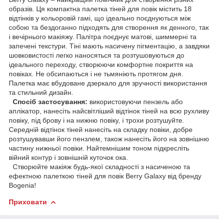
образів. Ця компактна палетка тіней для повік містить 18
відтінків у кольоровій гамі, що ідеально поєднуються між
собою та бездоганно підходять для створення як денного, так
і вечірнього макіяжу. Палітра поєднує матові, шиммерні та
запечені текстури. Тіні мають насичену пігментацію, а завдяки
шовковистості легко наносяться та розтушовуються до
ідеального переходу, створюючи комфортне покриття на
повіках. Не обсипаються і не тьмяніють протягом дня.
Палетка має вбудоване дзеркало для зручності використання
та стильний дизайн.
Спосіб застосування:
використовуючи пензель або
аплікатор, нанесіть найсвітліший відтінок тіней на всю рухливу
повіку, під брову і на нижню повіку, і трохи розтушуйте.
Середній відтінок тіней нанесіть на складку повіки, добре
розтушувавши його пензлем, також нанесіть його на зовнішню
частину нижньої повіки. Найтемнішим тоном підкресліть
війний контур і зовнішній куточок ока.
Створюйте макіяж будь-якої складності з насиченою та
ефектною палеткою тіней для повік Berry Galaxy від бренду
Bogenia!
Приховати