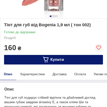
Тінт для губ від Bogenia 1,9 мл ( тон 002)
Готово до відправки
Роздріб
160
₴
Купити
Опис
Характеристики
Доставка
Оплата
Умови п
Опис
Тінт для губ подарує стійкий відтінок та дбайливий догляд
вашим губам завдяки вітаміну Е, а також оліям Ши та
японської камелії, які доглядають за вашими губами та