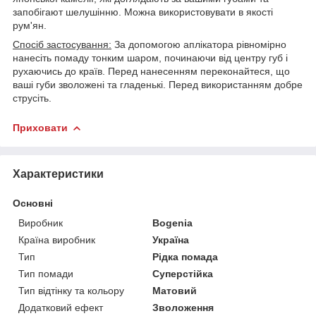
запобігают шелушінню. Можна використовувати в якості
рум'ян.
Спосіб застосування:
За допомогою аплікатора рівномірно
нанесіть помаду тонким шаром, починаючи від центру губ і
рухаючись до країв. Перед нанесенням переконайтеся, що
ваші губи зволожені та гладенькі. Перед використанням добре
струсіть.
Приховати
Характеристики
Основні
Виробник
Bogenia
Країна виробник
Україна
Тип
Рідка помада
Тип помади
Суперстійка
Тип відтінку та кольору
Матовий
Додатковий ефект
Зволоження