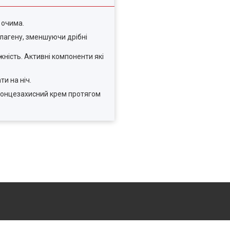
 очима.
олагену, зменшуючи дрібні
жність. Активні компоненти які
и на ніч.
 сонцезахисний крем протягом