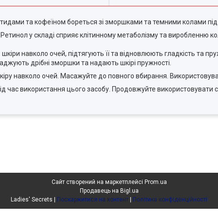
тидами та кофеїном бореться зі зморшками та темними колами під
. Ретинол у складі сприяє клітинному метаболізму та виробленню к
ь шкіри навколо очей, підтягують її та відновлюють гладкість та пру
аджують дрібні зморшки та надають шкірі пружності.
шкіру навколо очей. Масажуйте до повного вбирання. Використовуват
під час використання цього засобу. Продовжуйте використовувати
Сайт створений на маркетплейсі
Prom.ua
Продавець на Bigl.ua
Ladies' Secrets |
Поскаржитися на контент
|
Політика конфіденційності